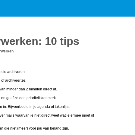
rwerken: 10 tips
erwerken
 te archiveren.
of archiveer ze.
van minder dan 2 minuten direct af.
 en geef ze een prioriteitskenmerk.
in. Bijvoorbeeld in je agenda of takenlijst.
er mails waarvan je niet direct weet wat je ermee moet of
en die niet (meer) voor jou van belang zijn.