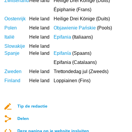
Zwitserland
Hele land
Heilige Drei Könige (Duits)
Épiphanie (Frans)
Oostenrijk
Hele land
Heilige Drei Könige (Duits)
Polen
Hele land
Objawienie Pańskie
(Pools)
Italië
Hele land
Epifania
(Italiaans)
Slowakije
Hele land
Spanje
Hele land
Epifanía
(Spaans)
Epifania (Catalaans)
Zweden
Hele land
Trettondedag jul (Zweeds)
Finland
Hele land
Loppiainen (Fins)
Tip de redactie
Delen
Deze pagina op je website insluiten