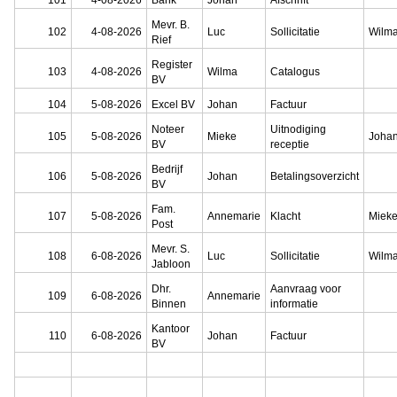
101
4-08-2026
Bank
Johan
Afschrift
Mevr. B.
102
4-08-2026
Luc
Sollicitatie
Wilm
Rief
Register
103
4-08-2026
Wilma
Catalogus
BV
104
5-08-2026
Excel BV
Johan
Factuur
Noteer
Uitnodiging
105
5-08-2026
Mieke
Joha
BV
receptie
Bedrijf
106
5-08-2026
Johan
Betalingsoverzicht
BV
Fam.
107
5-08-2026
Annemarie
Klacht
Miek
Post
Mevr. S.
108
6-08-2026
Luc
Sollicitatie
Wilm
Jabloon
Dhr.
Aanvraag voor
109
6-08-2026
Annemarie
Binnen
informatie
Kantoor
110
6-08-2026
Johan
Factuur
BV