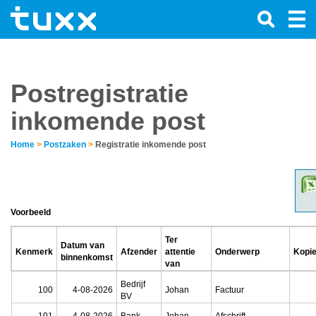
Postregistratie
inkomende post
Home
>
Postzaken
>
Registratie inkomende post
Voorbeeld
Ter
Datum van
Kenmerk
Afzender
attentie
Onderwerp
Kopi
binnenkomst
van
Bedrijf
100
4-08-2026
Johan
Factuur
BV