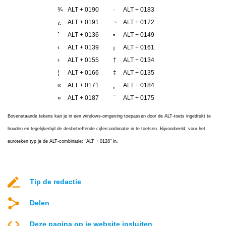
¾
ALT + 0190
·
ALT + 0183
¿
ALT + 0191
¬
ALT + 0172
ˆ
ALT + 0136
•
ALT + 0149
‹
ALT + 0139
¡
ALT + 0161
›
ALT + 0155
†
ALT + 0134
¦
ALT + 0166
‡
ALT + 0135
«
ALT + 0171
¸
ALT + 0184
»
ALT + 0187
¯
ALT + 0175
Bovenstaande tekens kan je in een windows-omgeving toepassen door de ALT-toets ingedrukt te
houden en tegelijkertijd de desbetreffende cijfercombinatie in te toetsen. Bijvoorbeeld: voor het
euroteken typ je de ALT-combinatie: "ALT + 0128" in.
Tip de redactie
Delen
Deze pagina op je website insluiten