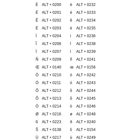
È
ALT + 0200
è
ALT + 0232
É
ALT + 0201
é
ALT + 0233
Ê
ALT + 0202
ê
ALT + 0234
Ë
ALT + 0203
ë
ALT + 0235
Ì
ALT + 0204
ì
ALT + 0236
Î
ALT + 0206
î
ALT + 0238
Ï
ALT + 0207
ï
ALT + 0239
Ñ
ALT + 0209
ñ
ALT + 0241
Œ
ALT + 0140
œ
ALT + 0156
Ò
ALT + 0210
ò
ALT + 0242
Ó
ALT + 0211
ó
ALT + 0243
Ô
ALT + 0212
ô
ALT + 0244
Õ
ALT + 0213
õ
ALT + 0245
Ö
ALT + 0214
ö
ALT + 0246
Ø
ALT + 0216
ø
ALT + 0248
ß
ALT + 0223
ð
ALT + 0240
Š
ALT + 0138
š
ALT + 0154
Ù
ALT + 0217
ù
ALT + 0249