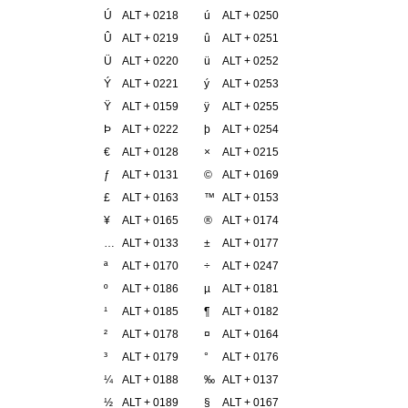
Ú
ALT + 0218
ú
ALT + 0250
Û
ALT + 0219
û
ALT + 0251
Ü
ALT + 0220
ü
ALT + 0252
Ý
ALT + 0221
ý
ALT + 0253
Ÿ
ALT + 0159
ÿ
ALT + 0255
Þ
ALT + 0222
þ
ALT + 0254
€
ALT + 0128
×
ALT + 0215
ƒ
ALT + 0131
©
ALT + 0169
£
ALT + 0163
™
ALT + 0153
¥
ALT + 0165
®
ALT + 0174
…
ALT + 0133
±
ALT + 0177
ª
ALT + 0170
÷
ALT + 0247
º
ALT + 0186
µ
ALT + 0181
¹
ALT + 0185
¶
ALT + 0182
²
ALT + 0178
¤
ALT + 0164
³
ALT + 0179
°
ALT + 0176
¼
ALT + 0188
‰
ALT + 0137
½
ALT + 0189
§
ALT + 0167