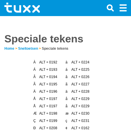
Speciale tekens
Home
>
Sneltoetsen
>
Speciale tekens
À
ALT + 0192
à
ALT + 0224
Á
ALT + 0193
á
ALT + 0225
Â
ALT + 0194
â
ALT + 0226
Ã
ALT + 0195
ã
ALT + 0227
Ä
ALT + 0196
ä
ALT + 0228
Å
ALT + 0197
å
ALT + 0229
Å
ALT + 0197
å
ALT + 0229
Æ
ALT + 0198
æ
ALT + 0230
Ç
ALT + 0199
ç
ALT + 0231
Ð
ALT + 0208
¢
ALT + 0162