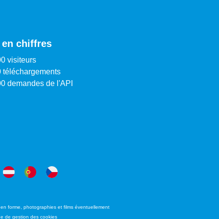
 en chiffres
0 visiteurs
 téléchargements
00 demandes de l'API
s en forme, photographies et films éventuellement
que de gestion des cookies