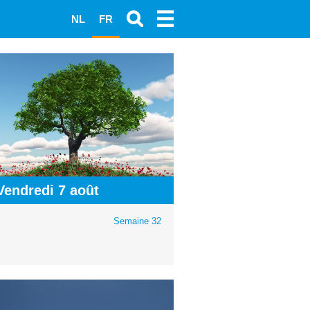
NL
FR
Vendredi 7 août
Semaine 32