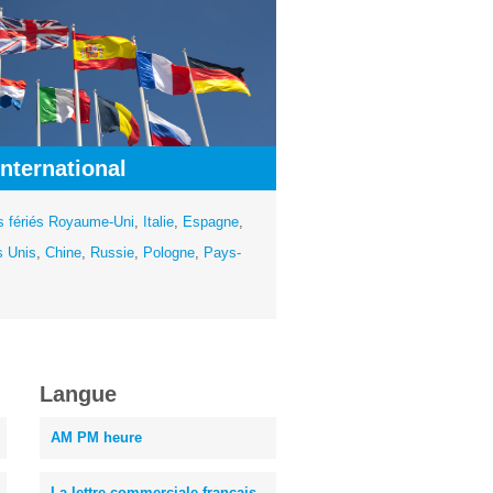
International
s fériés Royaume-Uni
,
Italie
,
Espagne
,
s Unis
,
Chine
,
Russie
,
Pologne
,
Pays-
Langue
AM PM heure
La lettre commerciale francais