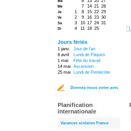
6
13
20
27
Ma
7
14
21
28
Me
1
8
15
22
29
Je
2
9
16
23
30
Ve
3
10
17
24
31
Sa
4
11
18
25
1
Di
Jours fériés
1 janv.
Jour de l'an
6 avril
Lundi de Pâques
1 mai
Fête du travail
14 mai
Ascension
25 mai
Lundi de Pentecôte
Donnez-nous votre avis
Planification
internationale
Vacances scolaires France