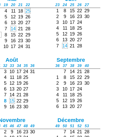
8
19
20
21
22
23
24
25
26
27
1
8
15
22
29
4
11
18
25
2
9
16
23
30
5
12
19
26
3
10
17
24
6
13
20
27
4
11
18
25
7
14
21
28
5
12
19
26
8
15
22
29
6
13
20
27
9
16
23
30
7
14
21
28
10
17
24
31
Août
Septembre
1
32
33
34
35
36
36
37
38
39
40
3
10
17
24
31
7
14
21
28
4
11
18
25
1
8
15
22
29
5
12
19
26
2
9
16
23
30
6
13
20
27
3
10
17
24
7
14
21
28
4
11
18
25
5
12
19
26
8
15
22
29
6
13
20
27
9
16
23
30
Novembre
Décembre
4
45
46
47
48
49
49
50
51
52
53
2
9
16
23
30
7
14
21
28