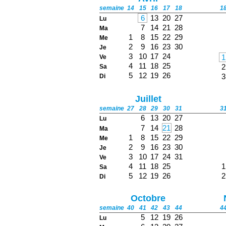
semaine
14
15
16
17
18
1
6
13
20
27
Lu
7
14
21
28
Ma
1
8
15
22
29
Me
2
9
16
23
30
Je
3
10
17
24
1
Ve
4
11
18
25
2
Sa
5
12
19
26
3
Di
Juillet
semaine
27
28
29
30
31
3
6
13
20
27
Lu
7
14
21
28
Ma
1
8
15
22
29
Me
2
9
16
23
30
Je
3
10
17
24
31
Ve
4
11
18
25
1
Sa
5
12
19
26
2
Di
Octobre
semaine
40
41
42
43
44
4
5
12
19
26
Lu