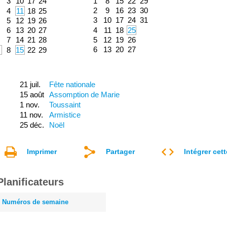
3
10
17
24
1
8
15
22
29
2
9
16
23
30
4
11
18
25
3
10
17
24
31
5
12
19
26
6
13
20
27
4
11
18
25
7
14
21
28
5
12
19
26
6
13
20
27
8
15
22
29
21 juil.
Fête nationale
15 août
Assomption de Marie
1 nov.
Toussaint
11 nov.
Armistice
25 déc.
Noël
Imprimer
Partager
Intégrer cet
Planificateurs
Numéros de semaine