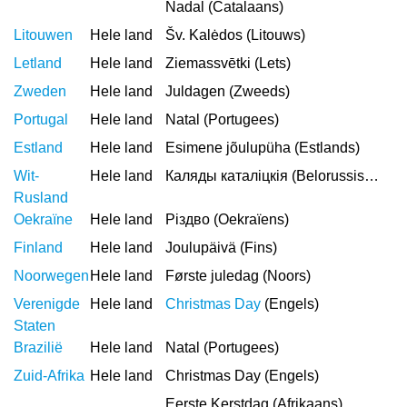
Nadal (Catalaans)
Litouwen
Hele land
Šv. Kalėdos (Litouws)
Letland
Hele land
Ziemassvētki (Lets)
Zweden
Hele land
Juldagen (Zweeds)
Portugal
Hele land
Natal (Portugees)
Estland
Hele land
Esimene jõulupüha (Estlands)
Wit-
Hele land
Каляды каталiцкiя (Belorussisch)
Rusland
Oekraïne
Hele land
Різдво (Oekraïens)
Finland
Hele land
Joulupäivä (Fins)
Noorwegen
Hele land
Første juledag (Noors)
Verenigde
Hele land
Christmas Day
(Engels)
Staten
Brazilië
Hele land
Natal (Portugees)
Zuid-Afrika
Hele land
Christmas Day (Engels)
Eerste Kerstdag (Afrikaans)