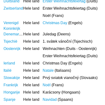
Duitsland
Hele land
Erster Weihnachtsfeiertag
(Duits)
Zwitserland
Hele land
Erster Weihnachtsfeiertag (Duits)
Noël (Frans)
Verenigd
Hele land
Christmas Day
(Engels)
Koninkrijk
Denemarken
Hele land
Juledag (Deens)
Tsjechië
Hele land
1. svátek vánoční (Tsjechisch)
Oostenrijk
Hele land
Weihnachten (Duits - Oostenrijk)
Erster Weihnachtsfeiertag (Duits)
Ierland
Hele land
Christmas Day (Engels)
Italië
Hele land
Natale
(Italiaans)
Slowakije
Hele land
Prvý sviatok vianočný (Slovaaks)
Frankrijk
Hele land
Noël
(Frans)
Hongarije
Hele land
Karácsony (Hongaars)
Spanje
Hele land
Navidad
(Spaans)