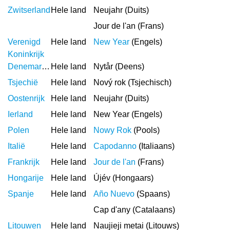
Zwitserland
Hele land
Neujahr (Duits)
Jour de l'an (Frans)
Verenigd
Hele land
New Year
(Engels)
Koninkrijk
Denemarken
Hele land
Nytår (Deens)
Tsjechië
Hele land
Nový rok (Tsjechisch)
Oostenrijk
Hele land
Neujahr (Duits)
Ierland
Hele land
New Year (Engels)
Polen
Hele land
Nowy Rok
(Pools)
Italië
Hele land
Capodanno
(Italiaans)
Frankrijk
Hele land
Jour de l'an
(Frans)
Hongarije
Hele land
Újév (Hongaars)
Spanje
Hele land
Año Nuevo
(Spaans)
Cap d'any (Catalaans)
Litouwen
Hele land
Naujieji metai (Litouws)