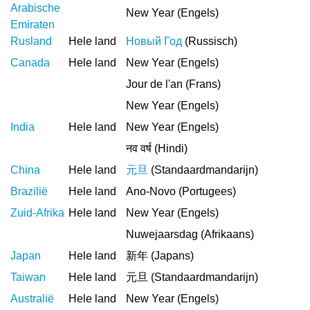
Arabische
New Year (Engels)
Emiraten
Rusland
Hele land
Новый Год
(Russisch)
Canada
Hele land
New Year (Engels)
Jour de l'an (Frans)
New Year (Engels)
India
Hele land
New Year (Engels)
नव वर्ष (Hindi)
China
Hele land
元旦
(Standaardmandarijn)
Brazilië
Hele land
Ano-Novo (Portugees)
Zuid-Afrika
Hele land
New Year (Engels)
Nuwejaarsdag (Afrikaans)
Japan
Hele land
新年 (Japans)
Taiwan
Hele land
元旦 (Standaardmandarijn)
Australië
Hele land
New Year (Engels)