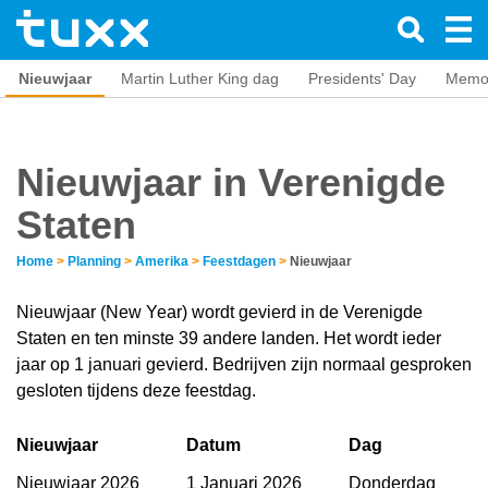
Nieuwjaar
Martin Luther King dag
Presidents' Day
Memor
Nieuwjaar in Verenigde
Staten
Home
>
Planning
>
Amerika
>
Feestdagen
>
Nieuwjaar
Nieuwjaar (New Year) wordt gevierd in de Verenigde
Staten en ten minste 39 andere landen. Het wordt ieder
jaar op 1 januari gevierd. Bedrijven zijn normaal gesproken
gesloten tijdens deze feestdag.
Nieuwjaar
Datum
Dag
Nieuwjaar 2026
1 Januari 2026
Donderdag