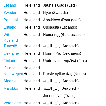
Letland
Hele land
Jaunais Gads (Lets)
Zweden
Hele land
Nyår (Zweeds)
Portugal
Hele land
Ano-Novo (Portugees)
Estland
Hele land
Uusaasta (Estlands)
Wit-
Hele land
Новы год (Belorussisch)
Rusland
Tunesië
Hele land
رأس السنة (Arabisch)
Oekraïne
Hele land
Новий Рік (Oekraïens)
Finland
Hele land
Uudenvuodenpäivä (Fins)
IJsland
Hele land
Noorwegen
Hele land
Første nyttårsdag (Noors)
Algerije
Hele land
رأس السنة (Arabisch)
Marokko
Hele land
رأس السنة (Arabisch)
Jour de l'an (Frans)
Verenigde
Hele land
رأس السنة (Arabisch)