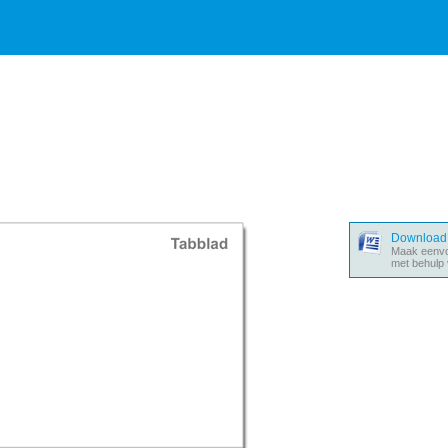
Download 
Maak eenvou
met behulp 