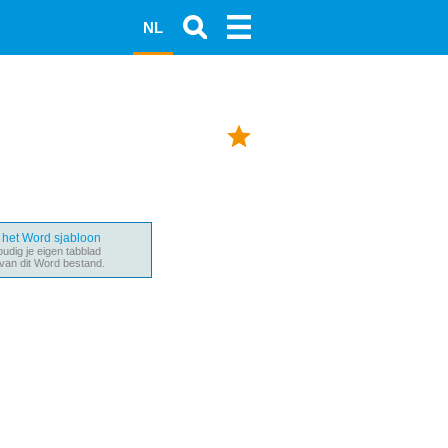
NL
het Word sjabloon
dig je eigen tabblad
van dit Word bestand.