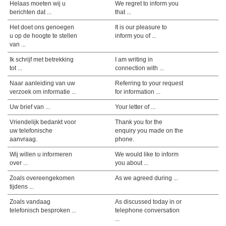
Helaas moeten wij u
We regret to inform you
berichten dat ...
that ...
Het doet ons genoegen
It is our pleasure to
u op de hoogte te stellen
inform you of ...
van ...
Ik schrijf met betrekking
I am writing in
tot ...
connection with ...
Naar aanleiding van uw
Referring to your request
verzoek om informatie ...
for information ...
Uw brief van ...
Your letter of ...
Vriendelijk bedankt voor
Thank you for the
uw telefonische
enquiry you made on the
aanvraag.
phone.
Wij willen u informeren
We would like to inform
over ...
you about ...
Zoals overeengekomen
As we agreed during ...
tijdens ...
Zoals vandaag
As discussed today in or
telefonisch besproken ...
telephone conversation
...