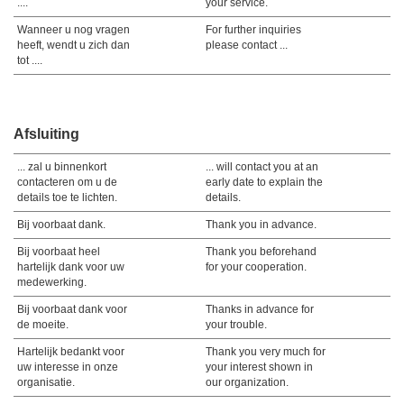
....
your service.
Wanneer u nog vragen
For further inquiries
heeft, wendt u zich dan
please contact ...
tot ....
Afsluiting
... zal u binnenkort
... will contact you at an
contacteren om u de
early date to explain the
details toe te lichten.
details.
Bij voorbaat dank.
Thank you in advance.
Bij voorbaat heel
Thank you beforehand
hartelijk dank voor uw
for your cooperation.
medewerking.
Bij voorbaat dank voor
Thanks in advance for
de moeite.
your trouble.
Hartelijk bedankt voor
Thank you very much for
uw interesse in onze
your interest shown in
organisatie.
our organization.