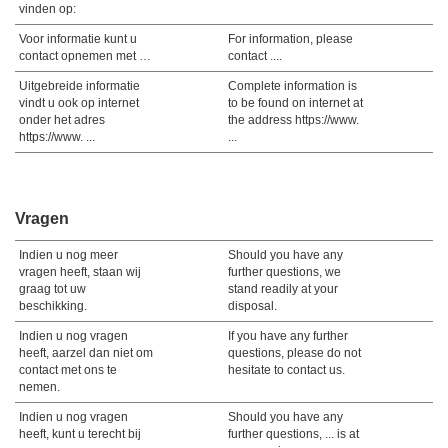
vinden op:
Voor informatie kunt u
For information, please
contact opnemen met …
contact ....
Uitgebreide informatie
Complete information is
vindt u ook op internet
to be found on internet at
onder het adres
the address https://www.
https://www. ...
...
Vragen
Indien u nog meer
Should you have any
vragen heeft, staan wij
further questions, we
graag tot uw
stand readily at your
beschikking.
disposal.
Indien u nog vragen
If you have any further
heeft, aarzel dan niet om
questions, please do not
contact met ons te
hesitate to contact us.
nemen.
Indien u nog vragen
Should you have any
heeft, kunt u terecht bij
further questions, ... is at