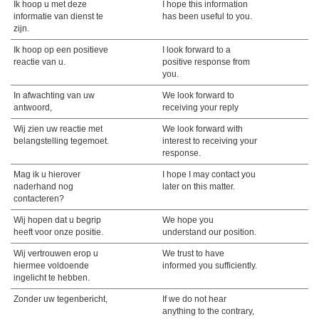
Ik hoop u met deze
I hope this information
informatie van dienst te
has been useful to you.
zijn.
Ik hoop op een positieve
I look forward to a
reactie van u.
positive response from
you.
In afwachting van uw
We look forward to
antwoord,
receiving your reply
Wij zien uw reactie met
We look forward with
belangstelling tegemoet.
interest to receiving your
response.
Mag ik u hierover
I hope I may contact you
naderhand nog
later on this matter.
contacteren?
Wij hopen dat u begrip
We hope you
heeft voor onze positie.
understand our position.
Wij vertrouwen erop u
We trust to have
hiermee voldoende
informed you sufficiently.
ingelicht te hebben.
Zonder uw tegenbericht,
If we do not hear
anything to the contrary,