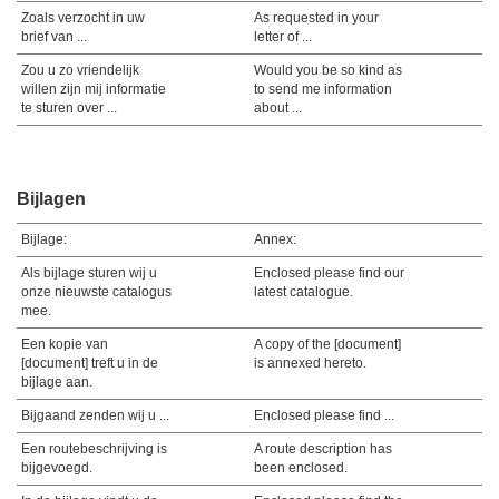
Zoals verzocht in uw
As requested in your
brief van ...
letter of ...
Zou u zo vriendelijk
Would you be so kind as
willen zijn mij informatie
to send me information
te sturen over ...
about ...
Bijlagen
Bijlage:
Annex:
Als bijlage sturen wij u
Enclosed please find our
onze nieuwste catalogus
latest catalogue.
mee.
Een kopie van
A copy of the [document]
[document] treft u in de
is annexed hereto.
bijlage aan.
Bijgaand zenden wij u ...
Enclosed please find ...
Een routebeschrijving is
A route description has
bijgevoegd.
been enclosed.