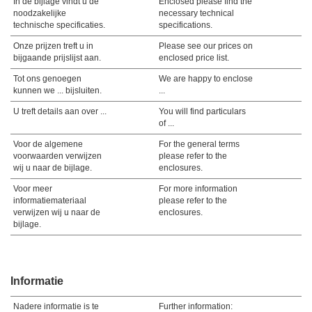
In de bijlage vindt u de
Enclosed please find the
noodzakelijke
necessary technical
technische specificaties.
specifications.
Onze prijzen treft u in
Please see our prices on
bijgaande prijslijst aan.
enclosed price list.
Tot ons genoegen
We are happy to enclose
kunnen we ... bijsluiten.
...
U treft details aan over ...
You will find particulars
of ...
Voor de algemene
For the general terms
voorwaarden verwijzen
please refer to the
wij u naar de bijlage.
enclosures.
Voor meer
For more information
informatiemateriaal
please refer to the
verwijzen wij u naar de
enclosures.
bijlage.
Informatie
Nadere informatie is te
Further information: