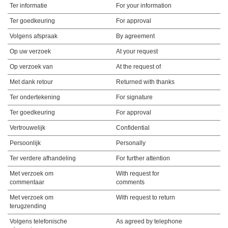
Ter informatie
For your information
Ter goedkeuring
For approval
Volgens afspraak
By agreement
Op uw verzoek
At your request
Op verzoek van
At the request of
Met dank retour
Returned with thanks
Ter ondertekening
For signature
Ter goedkeuring
For approval
Vertrouwelijk
Confidential
Persoonlijk
Personally
Ter verdere afhandeling
For further attention
Met verzoek om
With request for
commentaar
comments
Met verzoek om
With request to return
terugzending
Volgens telefonische
As agreed by telephone