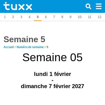
1
2
3
4
5
6
7
8
9
10
11
12
Semaine 5
Accueil
>
Numéro de semaine
>
5
Semaine 05
lundi 1
février
-
dimanche 7 février 2027