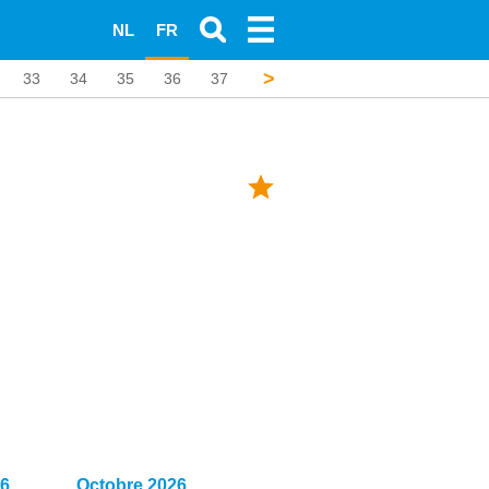
NL
FR
>
33
34
35
36
37
38
39
40
41
42
26
Octobre 2026