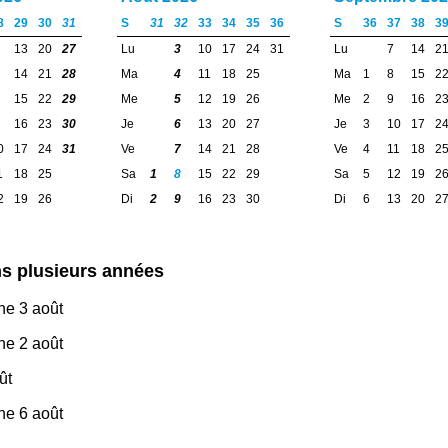
8
29
30
31
S
31
32
33
34
35
36
S
36
37
38
3
13
20
27
Lu
3
10
17
24
31
Lu
7
14
2
14
21
28
Ma
4
11
18
25
Ma
1
8
15
2
15
22
29
Me
5
12
19
26
Me
2
9
16
2
16
23
30
Je
6
13
20
27
Je
3
10
17
2
0
17
24
31
Ve
7
14
21
28
Ve
4
11
18
2
1
18
25
Sa
1
8
15
22
29
Sa
5
12
19
2
2
19
26
Di
2
9
16
23
30
Di
6
13
20
2
s plusieurs années
che 3 août
che 2 août
ût
che 6 août