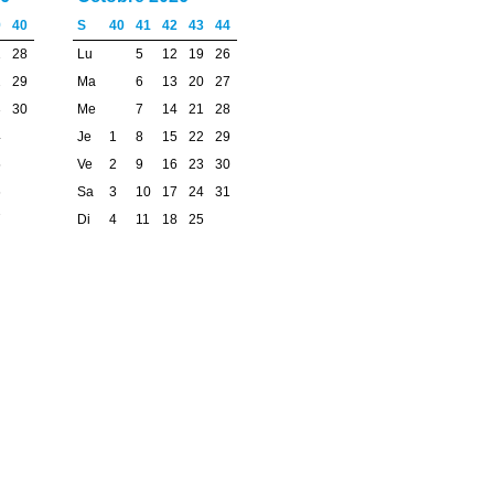
9
40
S
40
41
42
43
44
1
28
Lu
5
12
19
26
2
29
Ma
6
13
20
27
3
30
Me
7
14
21
28
4
Je
1
8
15
22
29
5
Ve
2
9
16
23
30
6
Sa
3
10
17
24
31
7
Di
4
11
18
25