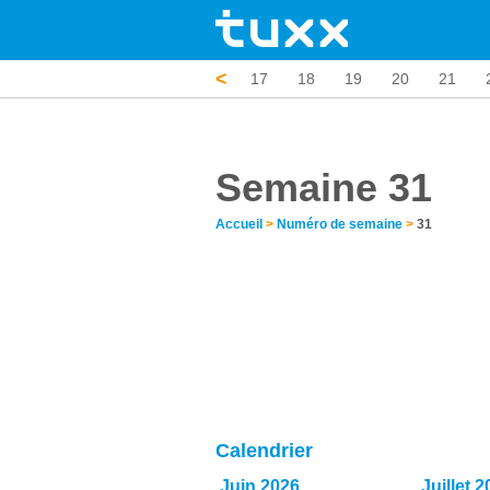
<
12
13
14
15
16
17
18
19
20
21
Semaine 31
Accueil
>
Numéro de semaine
>
31
Calendrier
Juin 2026
Juillet 