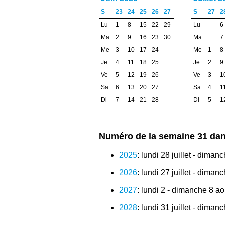
S
23
24
25
26
27
S
27
2
Lu
1
8
15
22
29
Lu
6
Ma
2
9
16
23
30
Ma
7
Me
3
10
17
24
Me
1
8
Je
4
11
18
25
Je
2
9
Ve
5
12
19
26
Ve
3
1
Sa
6
13
20
27
Sa
4
1
Di
7
14
21
28
Di
5
1
Numéro de la semaine 31 dan
2025
: lundi 28 juillet - diman
2026
: lundi 27 juillet - diman
2027
: lundi 2 - dimanche 8 ao
2028
: lundi 31 juillet - diman