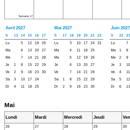
Semaine 17
Avril 2027
Mai 2027
Juin 2027
S
13
14
15
16
17
S
17
18
19
20
21
22
S
22
2
Lu
5
12
19
26
Lu
3
10
17
24
31
Lu
7
Ma
6
13
20
27
Ma
4
11
18
25
Ma
1
8
Me
7
14
21
28
Me
5
12
19
26
Me
2
9
Je
1
8
15
22
29
Je
6
13
20
27
Je
3
1
Ve
2
9
16
23
30
Ve
7
14
21
28
Ve
4
11
Sa
3
10
17
24
Sa
1
8
15
22
29
Sa
5
1
Di
4
11
18
25
Di
2
9
16
23
30
Di
6
1
Mai
Lundi
Mardi
Mercredi
Jeudi
Ven
26
27
28
29
30