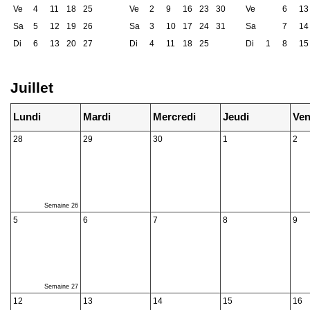
Ve
4
11
18
25
Ve
2
9
16
23
30
Ve
6
13
Sa
5
12
19
26
Sa
3
10
17
24
31
Sa
7
14
Di
6
13
20
27
Di
4
11
18
25
Di
1
8
15
Juillet
Lundi
Mardi
Mercredi
Jeudi
Ven
28
29
30
1
2
Semaine 26
5
6
7
8
9
Semaine 27
12
13
14
15
16