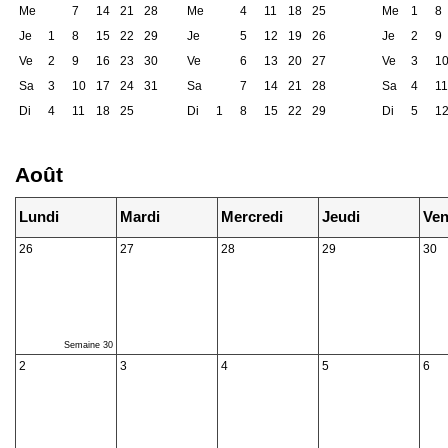
Me
7
14
21
28
Me
4
11
18
25
Me
1
8
Je
1
8
15
22
29
Je
5
12
19
26
Je
2
9
Ve
2
9
16
23
30
Ve
6
13
20
27
Ve
3
1
Sa
3
10
17
24
31
Sa
7
14
21
28
Sa
4
11
Di
4
11
18
25
Di
1
8
15
22
29
Di
5
1
Août
Lundi
Mardi
Mercredi
Jeudi
Ven
26
27
28
29
30
Semaine 30
2
3
4
5
6