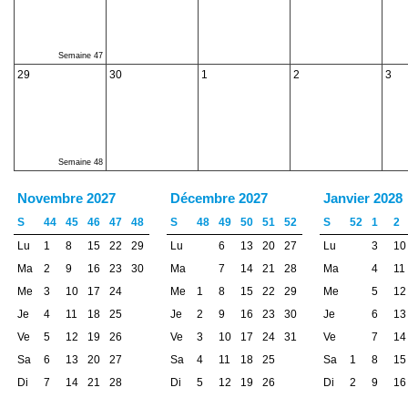
Semaine 47
29
30
1
2
3
Semaine 48
Novembre 2027
Décembre 2027
Janvier 2028
S
44
45
46
47
48
S
48
49
50
51
52
S
52
1
2
Lu
1
8
15
22
29
Lu
6
13
20
27
Lu
3
10
Ma
2
9
16
23
30
Ma
7
14
21
28
Ma
4
11
Me
3
10
17
24
Me
1
8
15
22
29
Me
5
12
Je
4
11
18
25
Je
2
9
16
23
30
Je
6
13
Ve
5
12
19
26
Ve
3
10
17
24
31
Ve
7
14
Sa
6
13
20
27
Sa
4
11
18
25
Sa
1
8
15
Di
7
14
21
28
Di
5
12
19
26
Di
2
9
16