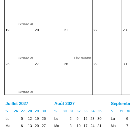
Semaine 28
19
20
21
22
23
Semaine 29
Fête nationale
26
27
28
29
30
Semaine 30
Juillet 2027
Août 2027
Septembr
S
26
27
28
29
30
S
30
31
32
33
34
35
S
35
3
Lu
5
12
19
26
Lu
2
9
16
23
30
Lu
6
Ma
6
13
20
27
Ma
3
10
17
24
31
Ma
7