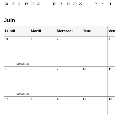
Di
2
9
16
23
30
Di
6
13
20
27
Di
4
11
Juin
Lundi
Mardi
Mercredi
Jeudi
Ven
31
1
2
3
4
Semaine 22
7
8
9
10
11
Semaine 23
14
15
16
17
18