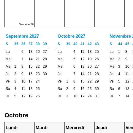
Semaine 39
Septembre 2027
Octobre 2027
Novembre 
S
35
36
37
38
39
S
39
40
41
42
43
S
44
45
Lu
6
13
20
27
Lu
4
11
18
25
Lu
1
8
Ma
7
14
21
28
Ma
5
12
19
26
Ma
2
9
Me
1
8
15
22
29
Me
6
13
20
27
Me
3
10
Je
2
9
16
23
30
Je
7
14
21
28
Je
4
11
Ve
3
10
17
24
Ve
1
8
15
22
29
Ve
5
12
Sa
4
11
18
25
Sa
2
9
16
23
30
Sa
6
13
Di
5
12
19
26
Di
3
10
17
24
31
Di
7
14
Octobre
Lundi
Mardi
Mercredi
Jeudi
Ven