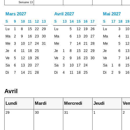
Semaine 13
Mars 2027
Avril 2027
Mai 2027
S
9
10
11
12
13
S
13
14
15
16
17
S
17
18
19
Lu
1
8
15
22
29
Lu
5
12
19
26
Lu
3
10
Ma
2
9
16
23
30
Ma
6
13
20
27
Ma
4
11
Me
3
10
17
24
31
Me
7
14
21
28
Me
5
12
Je
4
11
18
25
Je
1
8
15
22
29
Je
6
13
Ve
5
12
19
26
Ve
2
9
16
23
30
Ve
7
14
Sa
6
13
20
27
Sa
3
10
17
24
Sa
1
8
15
Di
7
14
21
28
Di
4
11
18
25
Di
2
9
16
Avril
Lundi
Mardi
Mercredi
Jeudi
Ven
29
30
31
1
2