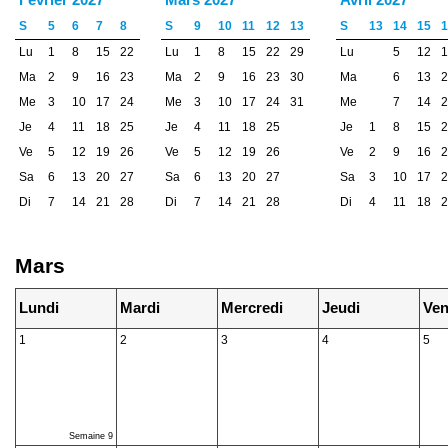
S
5
6
7
8
S
9
10
11
12
13
S
13
14
15
1
Lu
1
8
15
22
Lu
1
8
15
22
29
Lu
5
12
1
Ma
2
9
16
23
Ma
2
9
16
23
30
Ma
6
13
2
Me
3
10
17
24
Me
3
10
17
24
31
Me
7
14
2
Je
4
11
18
25
Je
4
11
18
25
Je
1
8
15
2
Ve
5
12
19
26
Ve
5
12
19
26
Ve
2
9
16
2
Sa
6
13
20
27
Sa
6
13
20
27
Sa
3
10
17
2
Di
7
14
21
28
Di
7
14
21
28
Di
4
11
18
2
Mars
Lundi
Mardi
Mercredi
Jeudi
Ven
1
2
3
4
5
Semaine 9