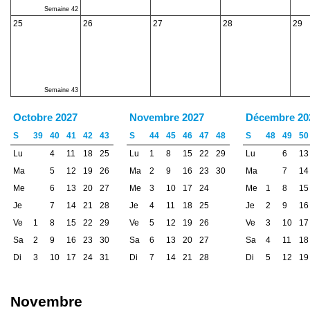
Semaine 42
25
26
27
28
29
Semaine 43
Octobre 2027
Novembre 2027
Décembre 20
S
39
40
41
42
43
S
44
45
46
47
48
S
48
49
50
Lu
4
11
18
25
Lu
1
8
15
22
29
Lu
6
13
Ma
5
12
19
26
Ma
2
9
16
23
30
Ma
7
14
Me
6
13
20
27
Me
3
10
17
24
Me
1
8
15
Je
7
14
21
28
Je
4
11
18
25
Je
2
9
16
Ve
1
8
15
22
29
Ve
5
12
19
26
Ve
3
10
17
Sa
2
9
16
23
30
Sa
6
13
20
27
Sa
4
11
18
Di
3
10
17
24
31
Di
7
14
21
28
Di
5
12
19
Novembre