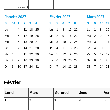
Semaine 4
Janvier 2027
Février 2027
Mars 2027
S
53
1
2
3
4
S
5
6
7
8
S
9
10
11
Lu
4
11
18
25
Lu
1
8
15
22
Lu
1
8
15
Ma
5
12
19
26
Ma
2
9
16
23
Ma
2
9
16
Me
6
13
20
27
Me
3
10
17
24
Me
3
10
17
Je
7
14
21
28
Je
4
11
18
25
Je
4
11
18
Ve
1
8
15
22
29
Ve
5
12
19
26
Ve
5
12
19
Sa
2
9
16
23
30
Sa
6
13
20
27
Sa
6
13
20
Di
3
10
17
24
31
Di
7
14
21
28
Di
7
14
21
Février
Lundi
Mardi
Mercredi
Jeudi
Ven
1
2
3
4
5