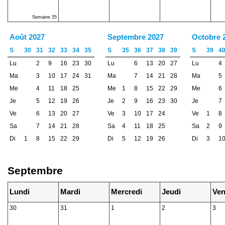
Semaine 35
Août 2027
Septembre 2027
Octobre 
S
30
31
32
33
34
35
S
35
36
37
38
39
S
39
4
Lu
2
9
16
23
30
Lu
6
13
20
27
Lu
4
Ma
3
10
17
24
31
Ma
7
14
21
28
Ma
5
Me
4
11
18
25
Me
1
8
15
22
29
Me
6
Je
5
12
19
26
Je
2
9
16
23
30
Je
7
Ve
6
13
20
27
Ve
3
10
17
24
Ve
1
8
Sa
7
14
21
28
Sa
4
11
18
25
Sa
2
9
Di
1
8
15
22
29
Di
5
12
19
26
Di
3
1
Septembre
Lundi
Mardi
Mercredi
Jeudi
Ven
30
31
1
2
3