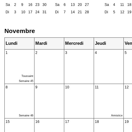
Sa
2
9
16
23
30
Sa
6
13
20
27
Sa
4
11
18
Di
3
10
17
24
31
Di
7
14
21
28
Di
5
12
19
Novembre
Lundi
Mardi
Mercredi
Jeudi
Ven
1
2
3
4
5
Toussaint
Semaine 45
8
9
10
11
12
Semaine 46
Armistice
15
16
17
18
19