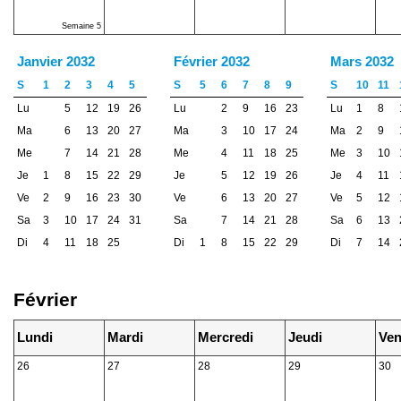
Semaine 5
Janvier 2032
Février 2032
Mars 2032
S
1
2
3
4
5
S
5
6
7
8
9
S
10
11
Lu
5
12
19
26
Lu
2
9
16
23
Lu
1
8
Ma
6
13
20
27
Ma
3
10
17
24
Ma
2
9
Me
7
14
21
28
Me
4
11
18
25
Me
3
10
Je
1
8
15
22
29
Je
5
12
19
26
Je
4
11
Ve
2
9
16
23
30
Ve
6
13
20
27
Ve
5
12
Sa
3
10
17
24
31
Sa
7
14
21
28
Sa
6
13
Di
4
11
18
25
Di
1
8
15
22
29
Di
7
14
Février
Lundi
Mardi
Mercredi
Jeudi
Ven
26
27
28
29
30