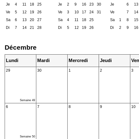
Je
4
11
18
25
Je
2
9
16
23
30
Je
6
13
Ve
5
12
19
26
Ve
3
10
17
24
31
Ve
7
14
Sa
6
13
20
27
Sa
4
11
18
25
Sa
1
8
15
Di
7
14
21
28
Di
5
12
19
26
Di
2
9
16
Décembre
Lundi
Mardi
Mercredi
Jeudi
Ven
29
30
1
2
3
Semaine 49
6
7
8
9
10
Semaine 50