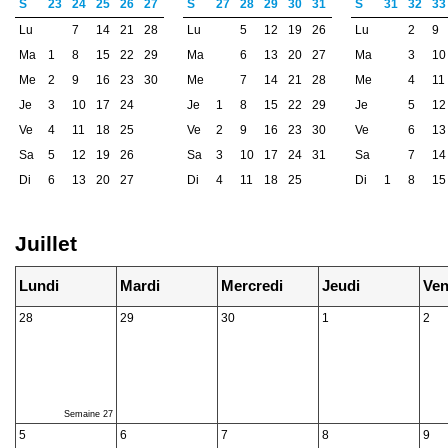
S
23
24
25
26
27
S
27
28
29
30
31
S
31
32
33
Lu
7
14
21
28
Lu
5
12
19
26
Lu
2
9
Ma
1
8
15
22
29
Ma
6
13
20
27
Ma
3
10
Me
2
9
16
23
30
Me
7
14
21
28
Me
4
11
Je
3
10
17
24
Je
1
8
15
22
29
Je
5
12
Ve
4
11
18
25
Ve
2
9
16
23
30
Ve
6
13
Sa
5
12
19
26
Sa
3
10
17
24
31
Sa
7
14
Di
6
13
20
27
Di
4
11
18
25
Di
1
8
15
Juillet
Lundi
Mardi
Mercredi
Jeudi
Ven
28
29
30
1
2
Semaine 27
5
6
7
8
9