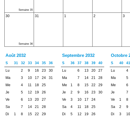
Semaine 35
30
31
1
2
3
Semaine 36
Août 2032
Septembre 2032
Octobre 
S
31
32
33
34
35
36
S
36
37
38
39
40
S
40
4
Lu
2
9
16
23
30
Lu
6
13
20
27
Lu
4
Ma
3
10
17
24
31
Ma
7
14
21
28
Ma
5
Me
4
11
18
25
Me
1
8
15
22
29
Me
6
Je
5
12
19
26
Je
2
9
16
23
30
Je
7
Ve
6
13
20
27
Ve
3
10
17
24
Ve
1
8
Sa
7
14
21
28
Sa
4
11
18
25
Sa
2
9
Di
1
8
15
22
29
Di
5
12
19
26
Di
3
1