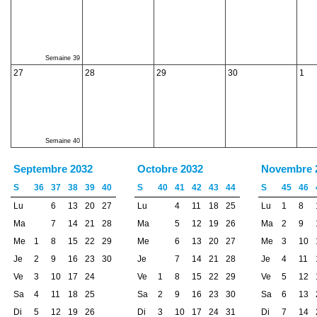
Semaine 39
27
28
29
30
1
Semaine 40
Septembre 2032
Octobre 2032
Novembre 
S
36
37
38
39
40
S
40
41
42
43
44
S
45
46
Lu
6
13
20
27
Lu
4
11
18
25
Lu
1
8
Ma
7
14
21
28
Ma
5
12
19
26
Ma
2
9
Me
1
8
15
22
29
Me
6
13
20
27
Me
3
10
Je
2
9
16
23
30
Je
7
14
21
28
Je
4
11
Ve
3
10
17
24
Ve
1
8
15
22
29
Ve
5
12
Sa
4
11
18
25
Sa
2
9
16
23
30
Sa
6
13
Di
5
12
19
26
Di
3
10
17
24
31
Di
7
14