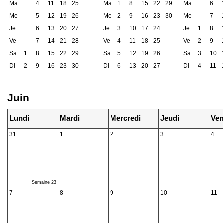
Ma
4
11
18
25
Ma
1
8
15
22
29
Ma
6
Me
5
12
19
26
Me
2
9
16
23
30
Me
7
Je
6
13
20
27
Je
3
10
17
24
Je
1
8
Ve
7
14
21
28
Ve
4
11
18
25
Ve
2
9
Sa
1
8
15
22
29
Sa
5
12
19
26
Sa
3
10
Di
2
9
16
23
30
Di
6
13
20
27
Di
4
11
Juin
Lundi
Mardi
Mercredi
Jeudi
Ven
31
1
2
3
4
Semaine 23
7
8
9
10
11