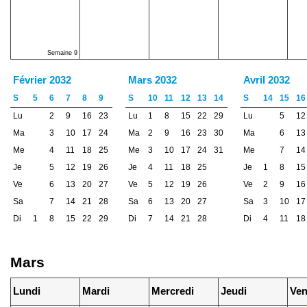
Semaine 9
Février 2032
Mars 2032
Avril 2032
S
5
6
7
8
9
S
10
11
12
13
14
S
14
15
16
Lu
2
9
16
23
Lu
1
8
15
22
29
Lu
5
12
Ma
3
10
17
24
Ma
2
9
16
23
30
Ma
6
13
Me
4
11
18
25
Me
3
10
17
24
31
Me
7
14
Je
5
12
19
26
Je
4
11
18
25
Je
1
8
15
Ve
6
13
20
27
Ve
5
12
19
26
Ve
2
9
16
Sa
7
14
21
28
Sa
6
13
20
27
Sa
3
10
17
Di
1
8
15
22
29
Di
7
14
21
28
Di
4
11
18
Mars
Lundi
Mardi
Mercredi
Jeudi
Ven