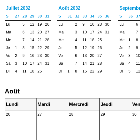
Juillet 2032
Août 2032
Septembr
S
27
28
29
30
31
S
31
32
33
34
35
36
S
36
3
Lu
5
12
19
26
Lu
2
9
16
23
30
Lu
6
Ma
6
13
20
27
Ma
3
10
17
24
31
Ma
7
Me
7
14
21
28
Me
4
11
18
25
Me
1
8
Je
1
8
15
22
29
Je
5
12
19
26
Je
2
9
Ve
2
9
16
23
30
Ve
6
13
20
27
Ve
3
1
Sa
3
10
17
24
31
Sa
7
14
21
28
Sa
4
11
Di
4
11
18
25
Di
1
8
15
22
29
Di
5
1
Août
Lundi
Mardi
Mercredi
Jeudi
Ven
26
27
28
29
30